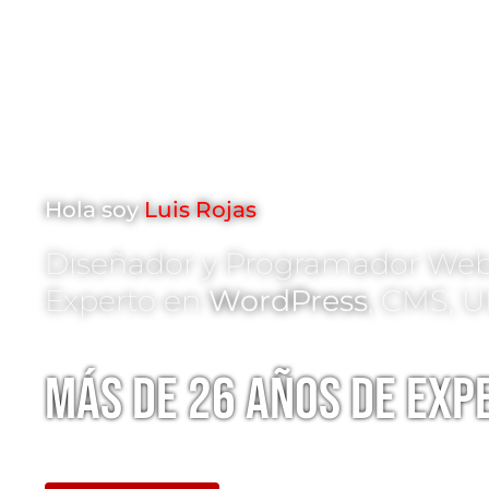
Hola soy
Luis Rojas
Diseñador y Programador Web
Experto en
WordPress
, CMS, U
Más de
26 años
de expe