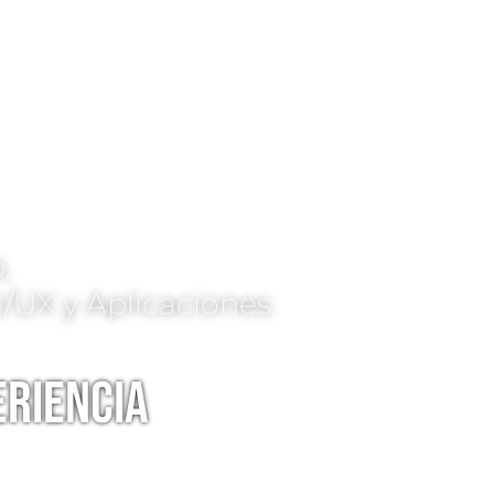
,
I/UX y Aplicaciones
riencia