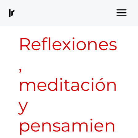
Ir
al
contenido
Reflexiones
,
meditación
y
pensamien