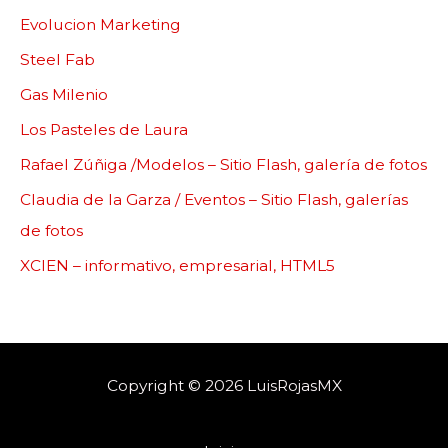
Evolucion Marketing
Steel Fab
Gas Milenio
Los Pasteles de Laura
Rafael Zúñiga /Modelos – Sitio Flash, galería de fotos
Claudia de la Garza / Eventos – Sitio Flash, galerías
de fotos
XCIEN – informativo, empresarial, HTML5
Copyright © 2026 LuisRojasMX