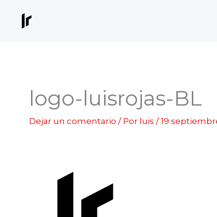
Ir
al
contenido
logo-luisrojas-BL
Dejar un comentario
/ Por
luis
/
19 septiembr