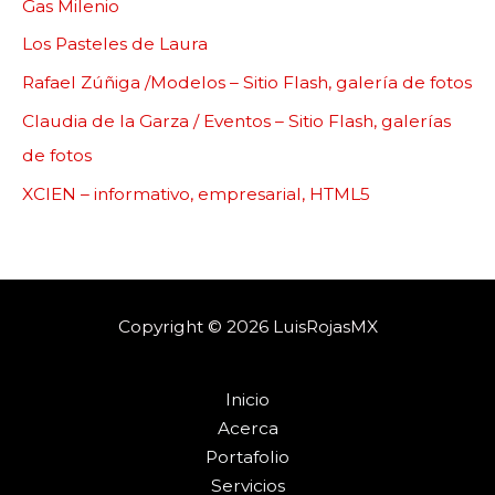
Gas Milenio
Los Pasteles de Laura
Rafael Zúñiga /Modelos – Sitio Flash, galería de fotos
Claudia de la Garza / Eventos – Sitio Flash, galerías
de fotos
XCIEN – informativo, empresarial, HTML5
Copyright © 2026 LuisRojasMX
Inicio
Acerca
Portafolio
Servicios