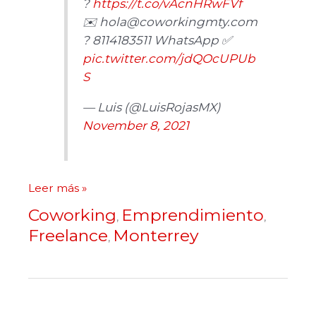
?
https://t.co/vAcnHRwFVf
✉️
hola@coworkingmty.com
? 8114183511 WhatsApp ✅
pic.twitter.com/jdQOcUPUb
S
— Luis (@LuisRojasMX)
November 8, 2021
Leer más »
Coworking
Emprendimiento
,
,
Freelance
Monterrey
,